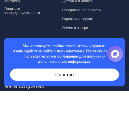
Контакты
Доставка и оплата
Политика
Программа лояльности
конфиденциальности
Гарантия и сервис
Обмен и возврат
МАГАЗИН
Мы используем файлы cookie, чтобы улучшить
взаимодействие сайта с пользователем. Посетите раздел
Мужские часы
Пользовательское соглашение
для получения
дополнительной информации.
Женские часы
Понятно
МЫ В СОЦСЕТЯХ:
Возникли вопросы?
00
30
Звоните с 10
до 20
, без выходных