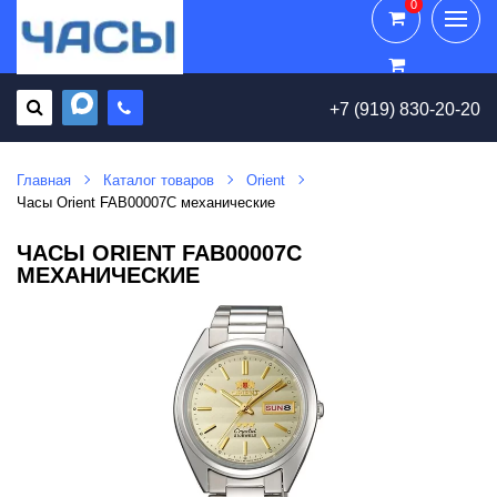
0
0
+7 (919) 830-20-20
Главная
Каталог товаров
Orient
Часы Orient FAB00007C механические
ЧАСЫ ORIENT FAB00007C
МЕХАНИЧЕСКИЕ