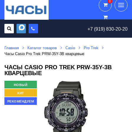
0
0
+7 (919) 830-20-20
Главная
Каталог товаров
Casio
Pro Trek
Часы Casio Pro Trek PRW-35Y-3B кварцевые
ЧАСЫ CASIO PRO TREK PRW-35Y-3B
КВАРЦЕВЫЕ
НОВЫЙ
ХИТ
РЕКОМЕНДУЕМ