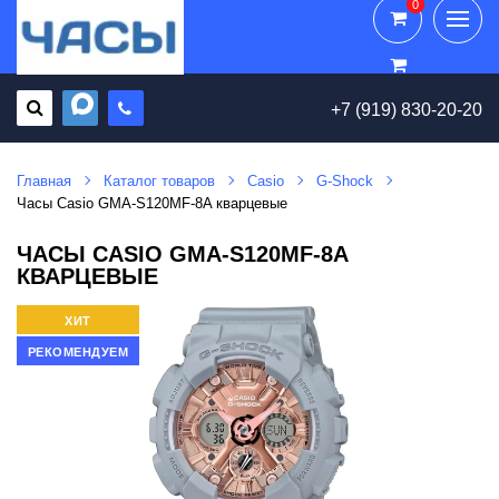
0
0
+7 (919) 830-20-20
Главная
Каталог товаров
Casio
G-Shock
Часы Casio GMA-S120MF-8A кварцевые
ЧАСЫ CASIO GMA-S120MF-8A
КВАРЦЕВЫЕ
ХИТ
РЕКОМЕНДУЕМ