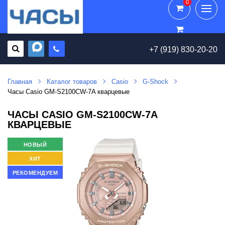
0
0
+7 (919) 830-20-20
Главная
Каталог товаров
Casio
G-Shock
Часы Casio GM-S2100CW-7A кварцевые
ЧАСЫ CASIO GM-S2100CW-7A
КВАРЦЕВЫЕ
НОВЫЙ
ХИТ
РЕКОМЕНДУЕМ