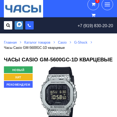
0
0
+7 (919) 830-20-20
Главная
Каталог товаров
Casio
G-Shock
Часы Casio GM-5600GC-1D кварцевые
ЧАСЫ CASIO GM-5600GC-1D КВАРЦЕВЫЕ
НОВЫЙ
ХИТ
РЕКОМЕНДУЕМ