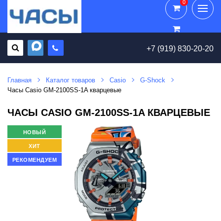
0
0
+7 (919) 830-20-20
Главная
Каталог товаров
Casio
G-Shock
Часы Casio GM-2100SS-1A кварцевые
ЧАСЫ CASIO GM-2100SS-1A КВАРЦЕВЫЕ
НОВЫЙ
ХИТ
РЕКОМЕНДУЕМ