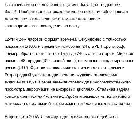
Настраиваемое послесвечение 1,5 или 3сек. Цвет подсветки:
белый. Необритовое светонакопительное покрытие обеспечивает
длительное послесвечение в темноте даже после
кратковременного нахождения на свету.
12-ти и 24-х часовой формат времени. Секундомер с точностью
показаний 1/100с и временем измерения 24ч. SPLIT-хронограф.
Таймер обратного отсчета от 1мин до 24ч с автоповтором. Мировое
время – 48 городов (31 часовой пояс), всемирное координированное
время (UTC). Функция включения/отключения летнего времени.
Ретроградный указатель дня недели. Функции отключения/
включения звука и перемещения стрелок для беспрепятственного
просмотра информации на цифровых дисплеях. Стальная задняя
крышка крепится на 4-х винтах. Удобный ремешок из полимерного
материала с системой
быстрой замены
и классической застежкой.
Водозащита 200WR подходят для любительского дайвинга.