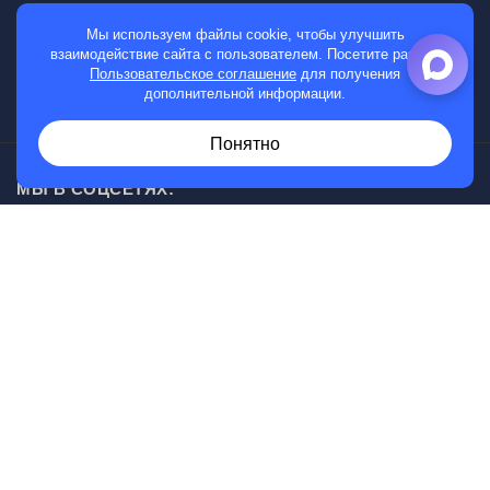
МАГАЗИН
Мы используем файлы cookie, чтобы улучшить
взаимодействие сайта с пользователем. Посетите раздел
Мужские часы
Пользовательское соглашение
для получения
дополнительной информации.
Женские часы
Понятно
МЫ В СОЦСЕТЯХ:
Возникли вопросы?
00
30
Звоните с 10
до 20
, без выходных
+7 (919) 830-20-20
Информация, представленная на сайте, не является
публичной офертой.