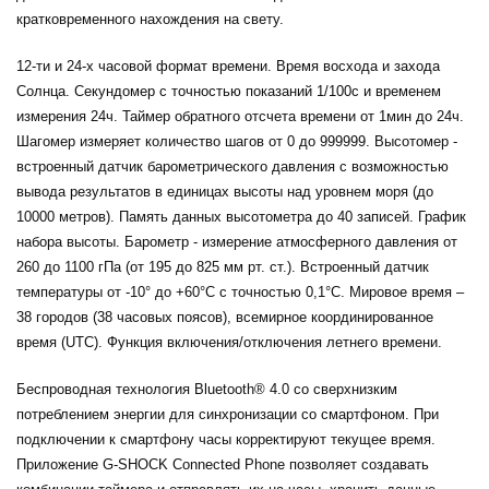
кратковременного нахождения на свету.
12-ти и 24-х часовой формат времени. Время восхода и захода
Солнца. Секундомер с точностью показаний 1/100с и временем
измерения 24ч. Таймер обратного отсчета времени от 1мин до 24ч.
Шагомер измеряет количество шагов от 0 до 999999. Высотомер -
встроенный датчик барометрического давления с возможностью
вывода результатов в единицах высоты над уровнем моря (до
10000 метров). Память данных высотометра до 40 записей. График
набора высоты. Барометр - измерение атмосферного давления от
260 до 1100 гПа (от 195 до 825 мм рт. ст.). Встроенный датчик
температуры от -10° до +60°С с точностью 0,1°C. Мировое время –
38 городов (38 часовых поясов), всемирное координированное
время (UTC). Функция включения/отключения летнего времени.
Беспроводная технология Bluetooth® 4.0 со сверхнизким
потреблением энергии для синхронизации со смартфоном. При
подключении к смартфону часы корректируют текущее время.
Приложение G-SHOCK Connected Phone позволяет создавать