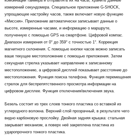
комбинации таймера и отправлять их на часы, хранить данные
измерений секундомера. Специальное приложение G-SHOCK,
упрощающее настройку часов, также включает новую функцию
«Миссия». Приложение автоматически записывает данные о
высоте, измеренные часами, и информацию о маршруте,
полученную с помощью GPS на смартфоне. Цифровой компас.
Диапазон измерения от 0° до 359° с точностью 1°. Коррекция
магнитного склонения. С помощью кнопки часов можно записать
ваше текущее местоположение с помощью приложения. Затем
секундная стрелка указывает направление к записанному
местоположению, а цифровой дисплей показывает расстояние до
местоположения. Функция поиска телефона. Функция перемещения
стрелок для беспрепятственного просмотра информации на
цифровом дисплее. Функция отключения/включения звука.
Безель состоит из трех слоев тонкого пластика со вставкой из
углеродного волокна. Верхний слой прозрачный, в результате чего
видно карбоновую прослойку. Двойная задняя крышка: стальная
закрывает механизм, а поверх неё закреплена пластина из
ударопрочного тонкого пластика.