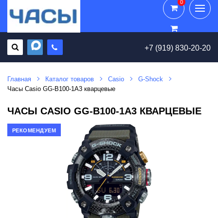
0
0
+7 (919) 830-20-20
Главная
Каталог товаров
Casio
G-Shock
Часы Casio GG-B100-1A3 кварцевые
ЧАСЫ CASIO GG-B100-1A3 КВАРЦЕВЫЕ
РЕКОМЕНДУЕМ