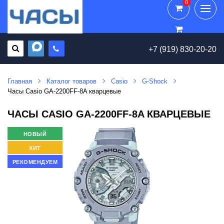
0
0
+7 (919) 830-20-20
Главная
Каталог товаров
Casio
G-Shock
Часы Casio GA-2200FF-8A кварцевые
ЧАСЫ CASIO GA-2200FF-8A КВАРЦЕВЫЕ
НОВЫЙ
ХИТ
РЕКОМЕНДУЕМ