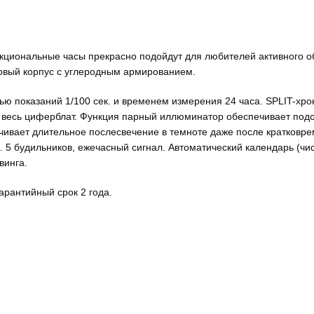
кциональные часы прекрасно подойдут для любителей активного об
овый корпус с углеродным армированием.
ью показаний 1/100 сек. и временем измерения 24 часа. SPLIT-хрон
весь циферблат. Функция парный иллюминатор обеспечивает подсв
чивает длительное послесвечение в темноте даже после кратковр
5 будильников, ежечасный сигнал. Автоматический календарь (числ
винга.
арантийный срок 2 года.