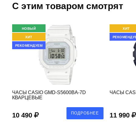
C этим товаром смотрят
НОВЫЙ
ХИТ
ХИТ
РЕКОМЕНДУ
РЕКОМЕНДУЕМ
ЫЕ
ЧАСЫ CASIO GMD-S5600BA-7D
ЧАСЫ CASI
КВАРЦЕВЫЕ
Е
ПОДРОБНЕЕ
10 490
11 990