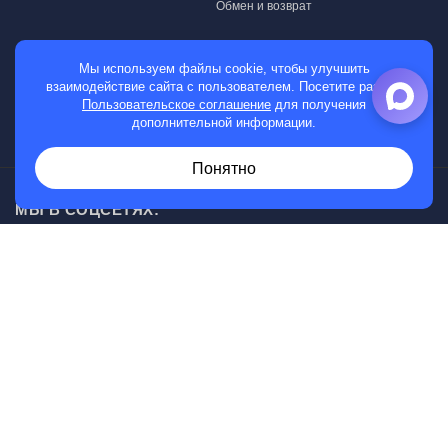
Обмен и возврат
МАГАЗИН
Мы используем файлы cookie, чтобы улучшить
взаимодействие сайта с пользователем. Посетите раздел
Мужские часы
Пользовательское соглашение
для получения
дополнительной информации.
Женские часы
Понятно
МЫ В СОЦСЕТЯХ:
Возникли вопросы?
00
30
Звоните с 10
до 20
, без выходных
+7 (919) 830-20-20
Информация, представленная на сайте, не является
публичной офертой.