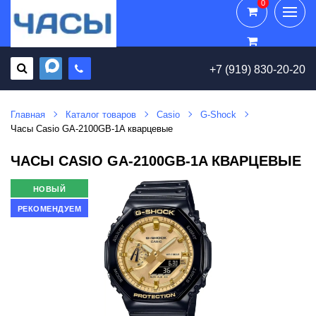
0
0
+7 (919) 830-20-20
Главная
Каталог товаров
Casio
G-Shock
Часы Casio GA-2100GB-1A кварцевые
ЧАСЫ CASIO GA-2100GB-1A КВАРЦЕВЫЕ
НОВЫЙ
РЕКОМЕНДУЕМ