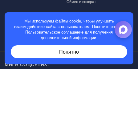
Обмен и возврат
МАГАЗИН
Мы используем файлы cookie, чтобы улучшить
взаимодействие сайта с пользователем. Посетите раздел
Мужские часы
Пользовательское соглашение
для получения
дополнительной информации.
Женские часы
Понятно
МЫ В СОЦСЕТЯХ:
Возникли вопросы?
00
30
Звоните с 10
до 20
, без выходных
+7 (919) 830-20-20
Информация, представленная на сайте, не является
публичной офертой.