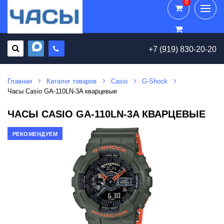
0
0
+7 (919) 830-20-20
Главная
Каталог товаров
Casio
G-Shock
Часы Casio GA-110LN-3A кварцевые
ЧАСЫ CASIO GA-110LN-3A КВАРЦЕВЫЕ
РЕКОМЕНДУЕМ