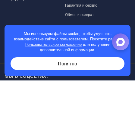
Гарантия и сервис
Обмен и возврат
МАГАЗИН
Мы используем файлы cookie, чтобы улучшить
взаимодействие сайта с пользователем. Посетите раздел
Мужские часы
Пользовательское соглашение
для получения
дополнительной информации.
Женские часы
Понятно
МЫ В СОЦСЕТЯХ:
Возникли вопросы?
00
30
Звоните с 10
до 20
, без выходных
+7 (919) 830-20-20