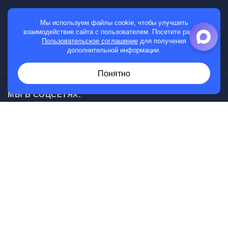
МАГАЗИН
Мы используем файлы cookie, чтобы улучшить
взаимодействие сайта с пользователем. Посетите раздел
Мужские часы
Пользовательское соглашение
для получения
дополнительной информации.
Женские часы
Понятно
МЫ В СОЦСЕТЯХ:
Возникли вопросы?
00
30
Звоните с 10
до 20
, без выходных
+7 (919) 830-20-20
Информация, представленная на сайте, не является
публичной офертой.