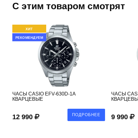
C этим товаром смотрят
ХИТ
РЕКОМЕНДУЕМ
ЧАСЫ CASIO EFV-630D-1A
ЧАСЫ CASI
КВАРЦЕВЫЕ
КВАРЦЕВ
Е
ПОДРОБНЕЕ
12 990
9 990