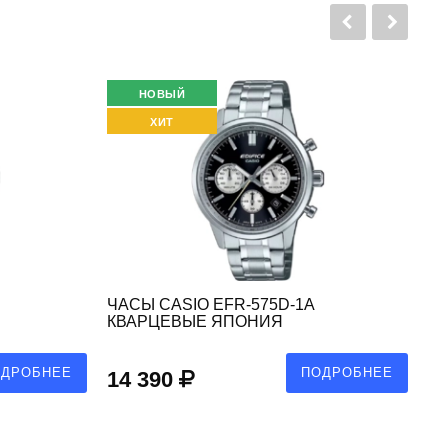
НОВЫЙ
Р
ХИТ
ЧАСЫ CASIO EFR-575D-1A
ЧА
КВАРЦЕВЫЕ ЯПОНИЯ
К
ОДРОБНЕЕ
ПОДРОБНЕЕ
14 390
1