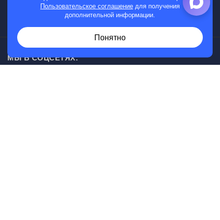
Мужские часы
Пользовательское соглашение
для получения
дополнительной информации.
Женские часы
Понятно
МЫ В СОЦСЕТЯХ:
Возникли вопросы?
00
30
Звоните с 10
до 20
, без выходных
+7 (919) 830-20-20
Информация, представленная на сайте, не является
публичной офертой.
© Магазин часов г. Саратов, ул. Кутякова, д 134
Разработка сайта