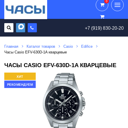
0
0
+7 (919) 830-20-20
Главная
Каталог товаров
Casio
Edifice
Часы Casio EFV-630D-1A кварцевые
ЧАСЫ CASIO EFV-630D-1A КВАРЦЕВЫЕ
ХИТ
РЕКОМЕНДУЕМ