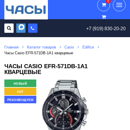
0
0
+7 (919) 830-20-20
Главная
Каталог товаров
Casio
Edifice
Часы Casio EFR-571DB-1A1 кварцевые
ЧАСЫ CASIO EFR-571DB-1A1
КВАРЦЕВЫЕ
НОВЫЙ
ХИТ
РЕКОМЕНДУЕМ