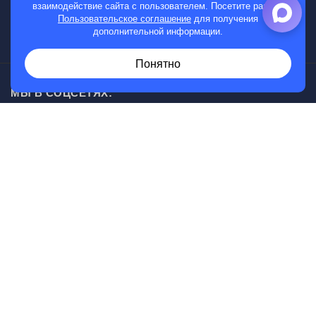
взаимодействие сайта с пользователем. Посетите раздел
Мужские часы
Пользовательское соглашение
для получения
дополнительной информации.
Женские часы
Понятно
МЫ В СОЦСЕТЯХ:
Возникли вопросы?
00
30
Звоните с 10
до 20
, без выходных
+7 (919) 830-20-20
Информация, представленная на сайте, не является
публичной офертой.
© Магазин часов г. Саратов, ул. Кутякова, д 134