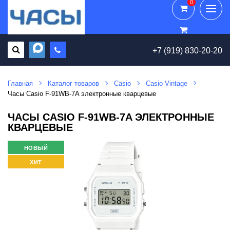
0
0
+7 (919) 830-20-20
Главная
Каталог товаров
Casio
Casio Vintage
Часы Casio F-91WB-7A электронные кварцевые
ЧАСЫ CASIO F-91WB-7A ЭЛЕКТРОННЫЕ
КВАРЦЕВЫЕ
НОВЫЙ
ХИТ