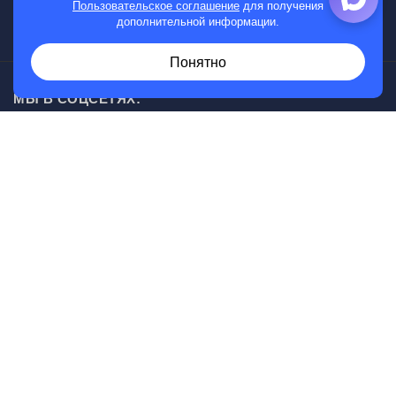
Пользовательское соглашение
для получения
дополнительной информации.
Женские часы
Понятно
МЫ В СОЦСЕТЯХ:
Возникли вопросы?
00
30
Звоните с 10
до 20
, без выходных
+7 (919) 830-20-20
Информация, представленная на сайте, не является
публичной офертой.
© Магазин часов г. Саратов, ул. Кутякова, д 134
Разработка сайта