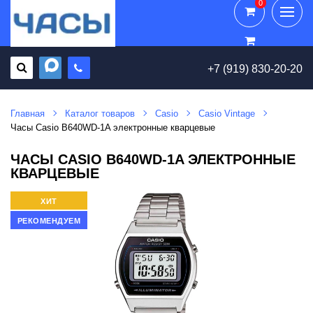
0
0
+7 (919) 830-20-20
Главная
Каталог товаров
Casio
Casio Vintage
Часы Casio B640WD-1A электронные кварцевые
ЧАСЫ CASIO B640WD-1A ЭЛЕКТРОННЫЕ
КВАРЦЕВЫЕ
ХИТ
РЕКОМЕНДУЕМ