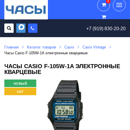
0
0
+7 (919) 830-20-20
Главная
Каталог товаров
Casio
Casio Vintage
Часы Casio F-105W-1A электронные кварцевые
ЧАСЫ CASIO F-105W-1A ЭЛЕКТРОННЫЕ
КВАРЦЕВЫЕ
НОВЫЙ
ХИТ