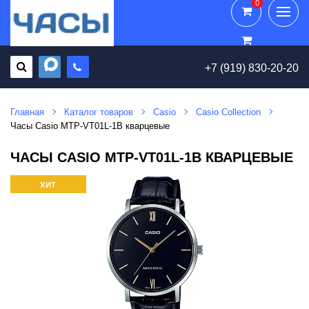
0
0
+7 (919) 830-20-20
Главная
Каталог товаров
Casio
Casio Collection
Часы Casio MTP-VT01L-1B кварцевые
ЧАСЫ CASIO MTP-VT01L-1B КВАРЦЕВЫЕ
ХИТ