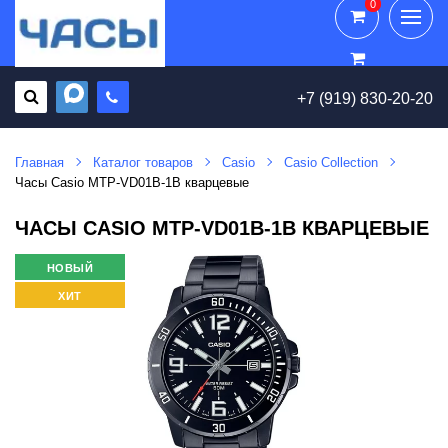
0
0
+7 (919) 830-20-20
Главная
Каталог товаров
Casio
Casio Collection
Часы Casio MTP-VD01B-1B кварцевые
ЧАСЫ CASIO MTP-VD01B-1B КВАРЦЕВЫЕ
НОВЫЙ
ХИТ