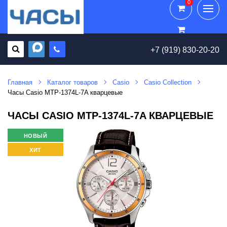
0
0
+7 (919) 830-20-20
Главная
Каталог товаров
Casio
Casio Collection
Часы Casio MTP-1374L-7A кварцевые
ЧАСЫ CASIO MTP-1374L-7A КВАРЦЕВЫЕ
НОВЫЙ
ХИТ