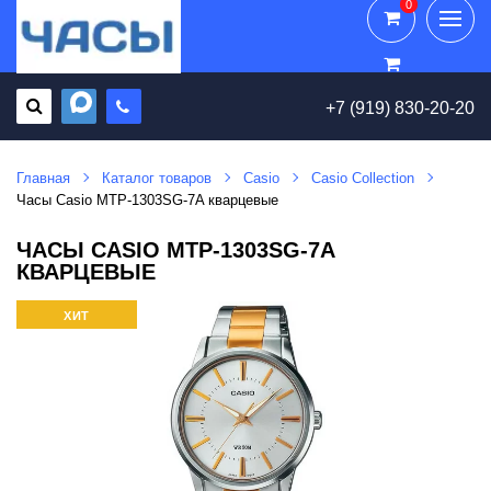
0
0
+7 (919) 830-20-20
Главная
Каталог товаров
Casio
Casio Collection
Часы Casio MTP-1303SG-7A кварцевые
ЧАСЫ CASIO MTP-1303SG-7A
КВАРЦЕВЫЕ
ХИТ