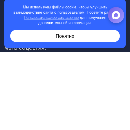
МАГАЗИН
Мы используем файлы cookie, чтобы улучшить
взаимодействие сайта с пользователем. Посетите раздел
Мужские часы
Пользовательское соглашение
для получения
дополнительной информации.
Женские часы
Понятно
МЫ В СОЦСЕТЯХ:
Возникли вопросы?
00
30
Звоните с 10
до 20
, без выходных
+7 (919) 830-20-20
Информация, представленная на сайте, не является
публичной офертой.