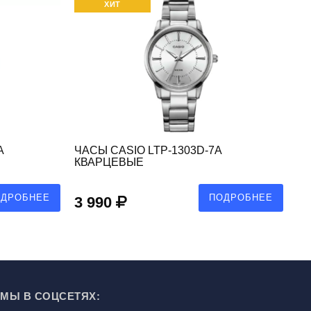
ХИТ
A
ЧАСЫ CASIO LTP-1303D-7A
ЧА
КВАРЦЕВЫЕ
К
ОДРОБНЕЕ
ПОДРОБНЕЕ
3 990
3
МЫ В СОЦСЕТЯХ: