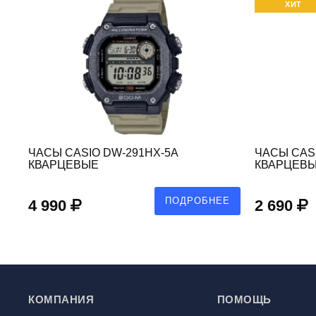
ХИТ
ЧАСЫ CASIO DW-291HX-5A
ЧАСЫ CASI
КВАРЦЕВЫЕ
КВАРЦЕВ
Е
ПОДРОБНЕЕ
4 990
2 690
КОМПАНИЯ
ПОМОЩЬ