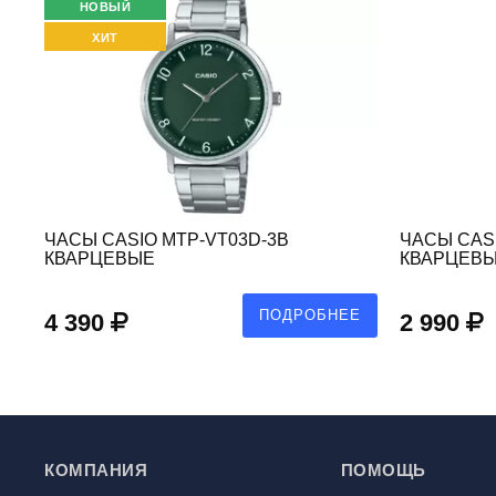
НОВЫЙ
ХИТ
ЧАСЫ CASIO MTP-VT03D-3B
ЧАСЫ CASI
КВАРЦЕВЫЕ
КВАРЦЕВ
Е
ПОДРОБНЕЕ
4 390
2 990
КОМПАНИЯ
ПОМОЩЬ