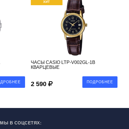
ХИТ
ЧАСЫ CASIO LTP-V002GL-1B
ЧА
КВАРЦЕВЫЕ
К
ОДРОБНЕЕ
ПОДРОБНЕЕ
2 590
1
МЫ В СОЦСЕТЯХ: