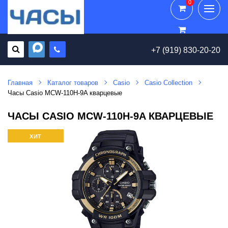
0
0
+7 (919) 830-20-20
Главная
Каталог товаров
Casio
Casio Collection
Часы Casio MCW-110H-9A кварцевые
ЧАСЫ CASIO MCW-110H-9A КВАРЦЕВЫЕ
ХИТ