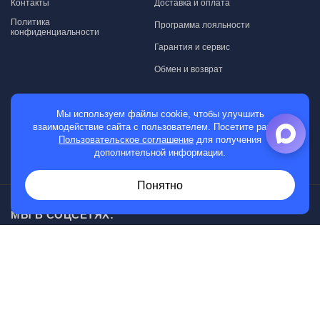
Контакты
Доставка и оплата
Политика
Программа лояльности
конфиденциальности
Гарантия и сервис
Обмен и возврат
МАГАЗИН
Мы используем файлы cookie, чтобы улучшить
взаимодействие сайта с пользователем. Посетите раздел
Мужские часы
Пользовательское соглашение
для получения
дополнительной информации.
Женские часы
Понятно
МЫ В СОЦСЕТЯХ:
Возникли вопросы?
00
30
Звоните с 10
до 20
, без выходных