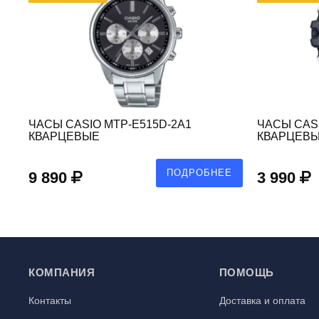
ЧАСЫ CASIO MTP-E515D-2A1
ЧАСЫ CASI
КВАРЦЕВЫЕ
КВАРЦЕВ
Е
ПОДРОБНЕЕ
9 890
3 990
КОМПАНИЯ
ПОМОЩЬ
Контакты
Доставка и оплата