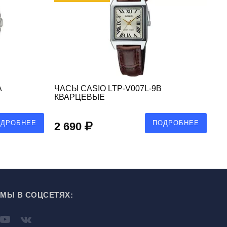
A
ЧАСЫ CASIO LTP-V007L-9B
ЧА
КВАРЦЕВЫЕ
К
ОДРОБНЕЕ
ПОДРОБНЕЕ
2 690
4
МЫ В СОЦСЕТЯХ: