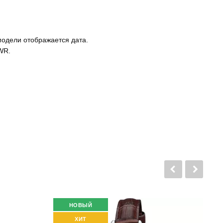
 модели отображается дата.
WR.
НОВЫЙ
ХИТ
Р