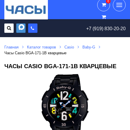
0
0
+7 (919) 830-20-20
Главная
Каталог товаров
Casio
Baby-G
Часы Casio BGA-171-1B кварцевые
ЧАСЫ CASIO BGA-171-1B КВАРЦЕВЫЕ