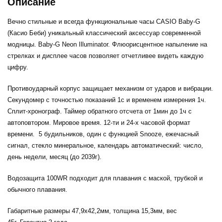
Описание
Вечно стильные и всегда функциональные часы CASIO Baby-G
(Касио Беби) уникальный классический аксессуар современной
модницы. Baby-G Neon Illuminator. Флюорисцентное напыление на
стрелках и дисплее часов позволяет отчетливее видеть каждую
цифру.
Противоударный корпус защищает механизм от ударов и вибрации.
Секундомер с точностью показаний 1с и временем измерения 1ч.
Сплит-хронограф. Таймер обратного отсчета от 1мин до 1ч с
автоповтором. Мировое время. 12-ти и 24-х часовой формат
времени. 5 будильников, один с функцией Snooze, ежечасный
сигнал, стекло минеральное, календарь автоматический: число,
день недели, месяц (до 2039г).
Водозащита 100WR подходит для плавания с маской, трубкой и
обычного плавания.
Габаритные размеры 47,9х42,2мм, толщина 15,3мм, вес