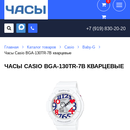
0
0
+7 (919) 830-20-20
Главная
Каталог товаров
Casio
Baby-G
Часы Casio BGA-130TR-7B кварцевые
ЧАСЫ CASIO BGA-130TR-7B КВАРЦЕВЫЕ