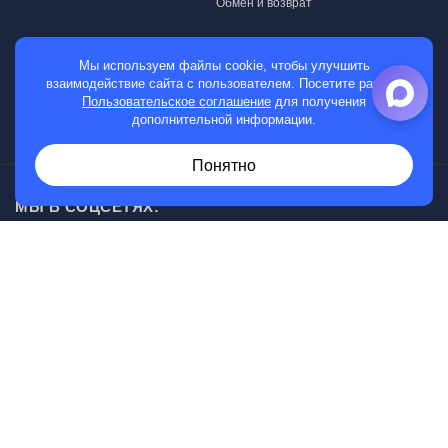
Обмен и возврат
МАГАЗИН
Мы используем файлы cookie, чтобы улучшить
взаимодействие сайта с пользователем. Посетите раздел
Мужские часы
Пользовательское соглашение
для получения
дополнительной информации.
Женские часы
Понятно
МЫ В СОЦСЕТЯХ:
Возникли вопросы?
00
30
Звоните с 10
до 20
, без выходных
+7 (919) 830-20-20
Информация, представленная на сайте, не является
публичной офертой.