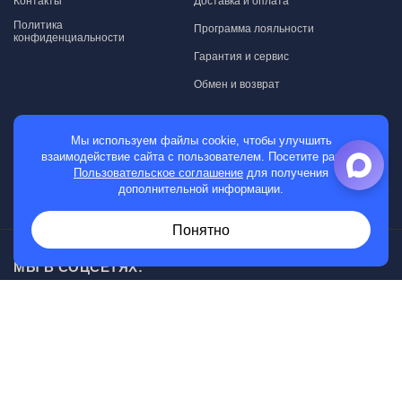
Контакты
Доставка и оплата
Политика
Программа лояльности
конфиденциальности
Гарантия и сервис
Обмен и возврат
МАГАЗИН
Мы используем файлы cookie, чтобы улучшить
взаимодействие сайта с пользователем. Посетите раздел
Мужские часы
Пользовательское соглашение
для получения
дополнительной информации.
Женские часы
Понятно
МЫ В СОЦСЕТЯХ:
Возникли вопросы?
00
30
Звоните с 10
до 20
, без выходных